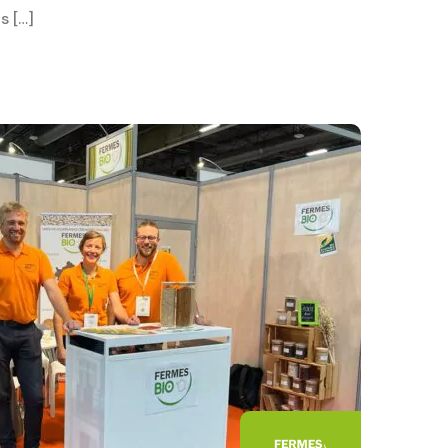
s […]