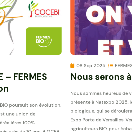
08 Sep 2025
FERMES
 – FERMES
Nous serons 
on
Nous sommes heureux de vo
présente à Natexpo 2025, l
IO poursuit son évolution,
biologique, qui se déroule
st une union de
Expo Porte de Versailles. 
éréalières 100%
agriculteurs BIO, pour éch
puis près de 10 ans, BIOCER